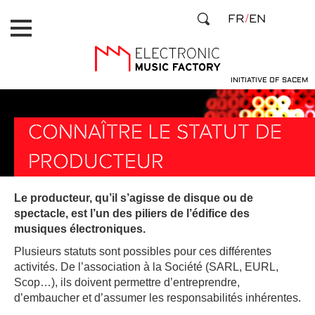
Aller
Panneau de gestion des cookies
FR
EN
au
contenu
principal
INITIATIVE OF SACEM
CONNAÎTRE LE STATUT DE
PRODUCTEUR
Le producteur, qu’il s’agisse de disque ou de
spectacle, est l’un des piliers de l’édifice des
musiques électroniques.
Plusieurs statuts sont possibles pour ces différentes
activités. De l’association à la Société (SARL, EURL,
Scop…), ils doivent permettre d’entreprendre,
d’embaucher et d’assumer les responsabilités inhérentes.