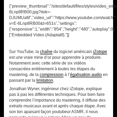
{"preview_thumbnail":"/sites/default/files/styles/video_
6Lnp8RB00.jpg?itok=-
DJUMUaM","video_url":"https://www.youtube.com/watch?
v=E-6Lnp8RB00&t=651s","settings":
{"responsive":1,"width":"854","height":"480","autoplay":0}
["Embedded Video (Adaptatif)."]}
Sur YouTube, la
chaîne
du logiciel américain
iZotope
est une vraie mine d’or pour apprendre à produire.
Notamment avec cette série de six vidéos
consacrées entièrement à toutes les étapes du
mastering, de la
compression
à l’
égalisation audio
en
passant par la
limitation
.
Jonathan Wyner, ingénieur chez iZotope, explique
pas à pas les différentes techniques. Pour bien faire
comprendre l’importance du mastering, il diffuse des
extraits musicaux avant et après chaque étape. Avec
son ton apaisant façon youtubeur ASMR, il nous