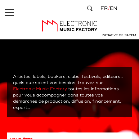
Aller
Panneau de gestion des cookies
FR
EN
au
contenu
principal
INITIATIVE OF SACEM
Artistes, labels, bookers, clubs, festivals, éditeurs...
quels que soient vos besoins, trouvez sur
Electronic Music Factory
toutes les informations
pour vous accompagner dans toutes vos
démarches de production, diffusion, financement,
export...