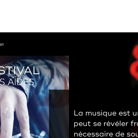
on
STIVAL
S AIDES
La musique est u
peut se révéler fra
nécessaire de so