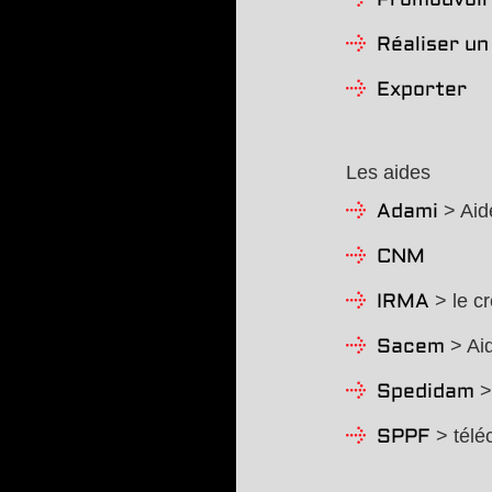
Promouvoir
Réaliser un
Exporter
Les aides
> Aide
Adami
CNM
> le cr
IRMA
> Aid
Sacem
> 
Spedidam
> télé
SPPF