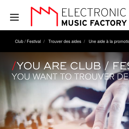
Skip
Cookies management panel
to
main
content
Club / Festival
Trouver des aides
Une aide à la promoti
YOU ARE CLUB / FE
YOU WANT TO TROUVER DE