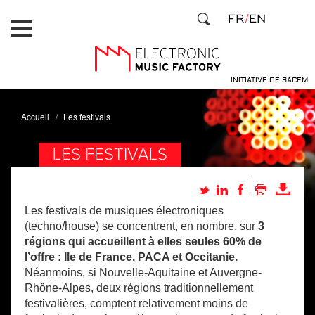
Aller
Panneau de gestion des cookies
FR
EN
au
contenu
principal
INITIATIVE OF SACEM
Accueil
Les festivals
LES FESTIVALS
Les festivals de musiques électroniques
(techno/house) se concentrent, en nombre, sur
3
régions qui accueillent à elles seules 60% de
l’offre : Ile de France, PACA et Occitanie.
Néanmoins, si Nouvelle-Aquitaine et Auvergne-
Rhône-Alpes, deux régions traditionnellement
festivalières, comptent relativement moins de