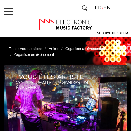
Aller
Panneau de gestion des cookies
FR
EN
au
contenu
principal
INITIATIVE OF SACEM
Toutes vos questions
Artiste
Organiser un événement
Organiser un événement
VOUS ÊTES ARTISTE
VOUS SOUHAITEZ ORGANISER UN
ÉVÉNEMENT