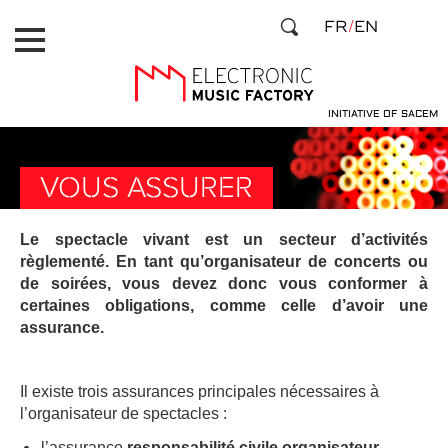
Aller
Panneau de gestion des cookies
FR
EN
au
contenu
principal
INITIATIVE OF SACEM
VOUS ASSURER
Le spectacle vivant est un secteur d’activités
règlementé. En tant qu’organisateur de concerts ou
de soirées, vous devez donc vous conformer à
certaines obligations, comme celle d’avoir une
assurance.
Il existe trois assurances principales nécessaires à
l’organisateur de spectacles :
l’assurance
responsabilité civile organisateur