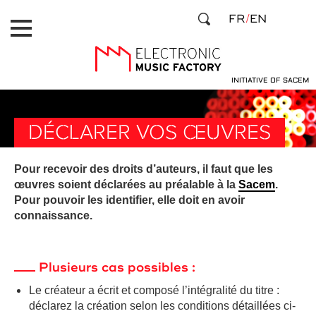
Aller
Panneau de gestion des cookies
FR
EN
au
contenu
principal
INITIATIVE OF SACEM
DÉCLARER VOS ŒUVRES
Pour recevoir des droits d’auteurs, il faut que les
œuvres soient déclarées au préalable à la
Sacem
.
Pour pouvoir les identifier, elle doit en avoir
connaissance.
Plusieurs cas possibles :
Le créateur a écrit et composé l’intégralité du titre :
déclarez la création selon les conditions détaillées ci-