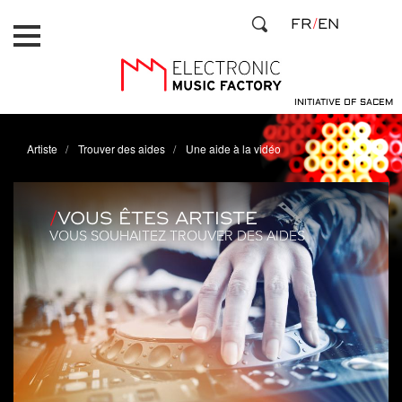
Aller
Panneau de gestion des cookies
FR
EN
au
contenu
principal
INITIATIVE OF SACEM
Artiste
Trouver des aides
Une aide à la vidéo
VOUS ÊTES ARTISTE
VOUS SOUHAITEZ TROUVER DES AIDES