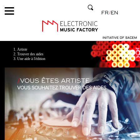
Aller
Panneau de gestion des cookies
au
FR
EN
contenu
principal
INITIATIVE OF SACEM
Artiste
Trouver des aides
Une aide à l'édition
VOUS ÊTES ARTISTE
VOUS SOUHAITEZ TROUVER DES AIDES