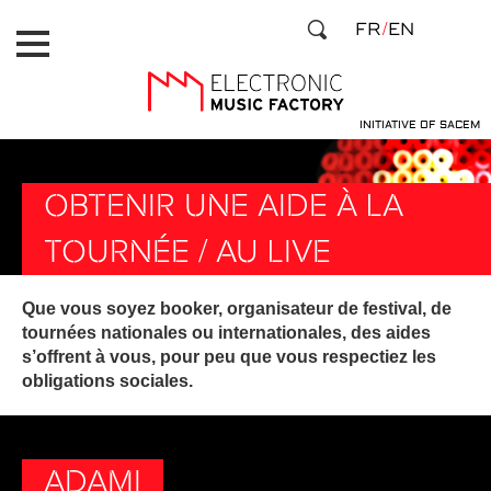
Aller
Panneau de gestion des cookies
FR
EN
au
contenu
principal
INITIATIVE OF SACEM
OBTENIR UNE AIDE À LA
TOURNÉE / AU LIVE
Que vous soyez booker, organisateur de festival, de
tournées nationales ou internationales, des aides
s’offrent à vous, pour peu que vous respectiez les
obligations sociales.
ADAMI