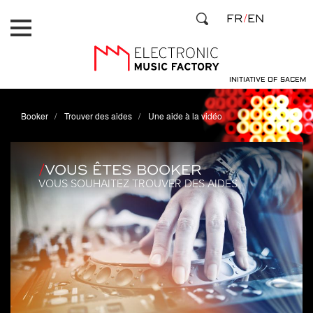
Aller
Panneau de gestion des cookies
FR
EN
au
contenu
principal
INITIATIVE OF SACEM
Booker
Trouver des aides
Une aide à la vidéo
VOUS ÊTES BOOKER
VOUS SOUHAITEZ TROUVER DES AIDES