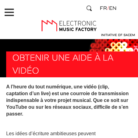
Aller
Panneau de gestion des cookies
FR
EN
au
contenu
principal
INITIATIVE OF SACEM
OBTENIR UNE AIDE À LA
VIDÉO
A l’heure du tout numérique, une vidéo (clip,
captation d’un live) est une courroie de transmission
indispensable à votre projet musical. Que ce soit sur
YouTube ou sur les réseaux sociaux, difficile de s’en
passer.
Les idées d’écriture ambitieuses peuvent