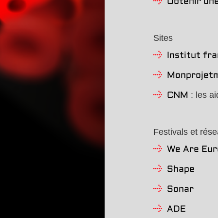
Obtenir une
Sites
Institut fr
Monprojetm
: les ai
CNM
Festivals et rése
We Are Eur
Shape
Sonar
ADE