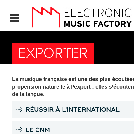
Aller
Panneau de gestion des cookies
au
contenu
principal
EXPORTER
La musique française est une des plus écoutées
propension naturelle à l’export : elles s’écoute
de la langue.
RÉUSSIR À L'INTERNATIONAL
LE CNM