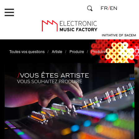
Aller
Panneau de gestion des cookies
FR
EN
au
contenu
principal
INITIATIVE OF SACEM
Toutes vos questions
Artiste
Produire
Produire
VOUS ÊTES ARTISTE
VOUS SOUHAITEZ PRODUIRE