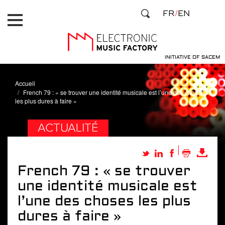
Aller
Panneau de gestion des cookies
FR
EN
au
contenu
principal
INITIATIVE OF SACEM
Accueil
French 79 : « se trouver une identité musicale est l’une des choses
les plus dures à faire »
ACTUALITÉ
French 79 : « se trouver
une identité musicale est
l’une des choses les plus
dures à faire »