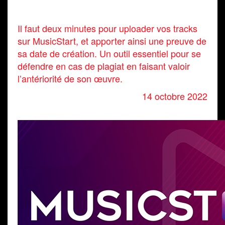
Il faut deux minutes pour uploader vos tracks
sur MusicStart, et apporter ainsi une preuve de
sa date de création. Un outil essentiel pour se
défendre en cas de plagiat en faisant valoir
l’antériorité de son œuvre.
14 octobre 2022