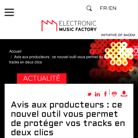
Aller
Panneau de gestion des cookies
FR
EN
au
contenu
principal
INITIATIVE OF SACEM
Accueil
Avis aux producteurs : ce nouvel outil vous permet de protéger vos
tracks en deux clics
ACTUALITÉ
Avis aux producteurs : ce
nouvel outil vous permet
de protéger vos tracks en
deux clics