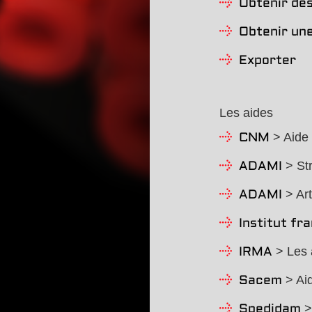
Obtenir des
Obtenir une
Exporter
Les aides
> Aide 
CNM
> Str
ADAMI
> Art
ADAMI
Institut fr
> Les a
IRMA
> Aid
Sacem
>
Spedidam