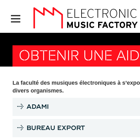
Aller
Panneau de gestion des cookies
au
contenu
principal
OBTENIR UNE AID
La faculté des musiques électroniques à s’export
divers organismes.
ADAMI
BUREAU EXPORT