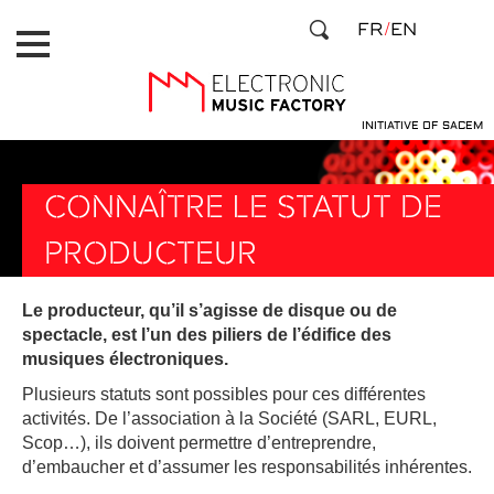
Aller
Panneau de gestion des cookies
FR
EN
au
contenu
principal
INITIATIVE OF SACEM
CONNAÎTRE LE STATUT DE
PRODUCTEUR
Le producteur, qu’il s’agisse de disque ou de
spectacle, est l’un des piliers de l’édifice des
musiques électroniques.
Plusieurs statuts sont possibles pour ces différentes
activités. De l’association à la Société (SARL, EURL,
Scop…), ils doivent permettre d’entreprendre,
d’embaucher et d’assumer les responsabilités inhérentes.