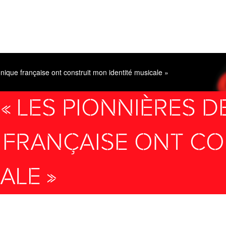
onique française ont construit mon identité musicale »
: « LES PIONNIÈRES 
 FRANÇAISE ONT C
ALE »