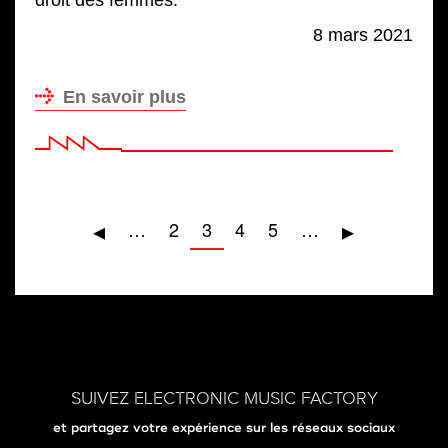
8 mars 2021
En savoir plus
Pagination
Page
◂
Page
▸
…
Page
2
Page
3
Page
4
Page
5
…
précédente
suivante
actuelle
SUIVEZ ELECTRONIC MUSIC FACTORY
et partagez votre expérience sur les réseaux sociaux