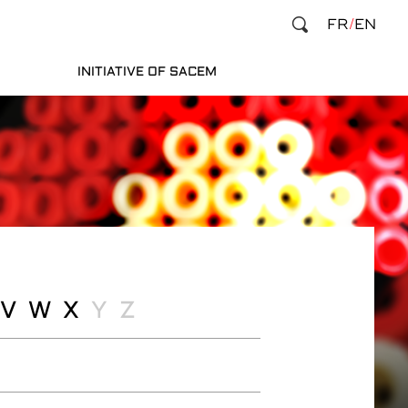
FR
EN
INITIATIVE OF SACEM
V
W
X
Y
Z