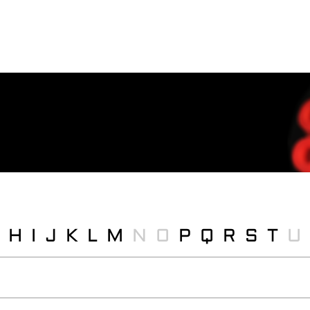
H
I
J
K
L
M
N
O
P
Q
R
S
T
U